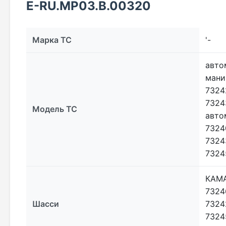
E-RU.МР03.B.00320
Марка ТС
'-
авто
мани
7324
7324
Модель ТС
авто
7324
7324
7324
КАМА
7324
Шасси
7324
7324