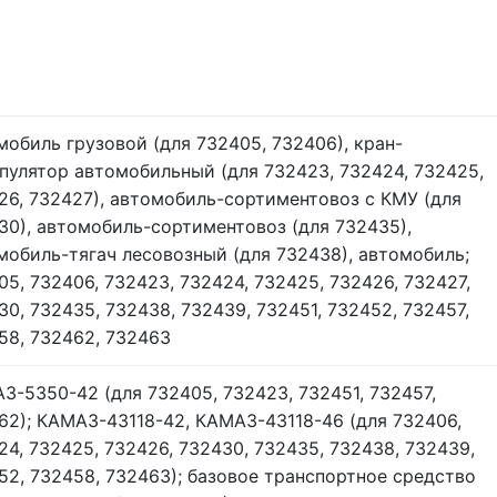
мобиль грузовой (для 732405, 732406), кран-
пулятор автомобильный (для 732423, 732424, 732425,
26, 732427), автомобиль-сортиментовоз с КМУ (для
30), автомобиль-сортиментовоз (для 732435),
мобиль-тягач лесовозный (для 732438), автомобиль;
05, 732406, 732423, 732424, 732425, 732426, 732427,
30, 732435, 732438, 732439, 732451, 732452, 732457,
58, 732462, 732463
З-5350-42 (для 732405, 732423, 732451, 732457,
62); КАМАЗ-43118-42, КАМАЗ-43118-46 (для 732406,
24, 732425, 732426, 732430, 732435, 732438, 732439,
52, 732458, 732463); базовое транспортное средство