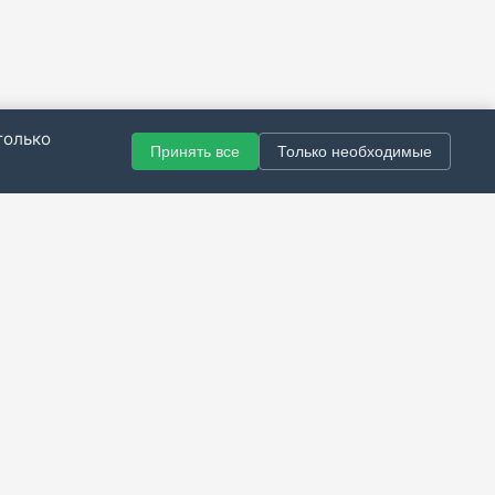
только
Принять все
Только необходимые
© 2021–2026 Все права защищены.
итика конфиденциальности
|
Публичная оферта
|
Справка
Разработка сайта — Скарабей Софт