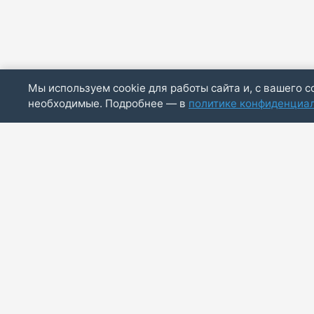
Мы используем cookie для работы сайта и, с вашего с
необходимые. Подробнее — в
политике конфиденциа
ИП Скирда М.В.
ИНН: 771887803244
ОГРНИП: 320774600014830
info@bazaotts.ru
+7 909 673-62-30