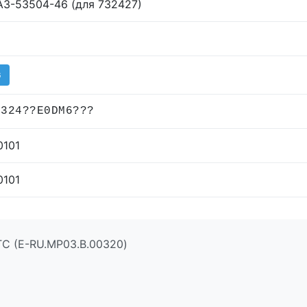
З-53504-46 (для 732427)
G
7324??E0DM6???
0101
0101
ТС (E-RU.МР03.B.00320)