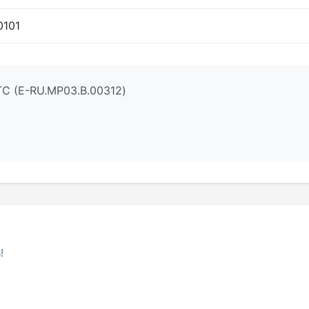
0101
С (E-RU.МР03.B.00312)
!