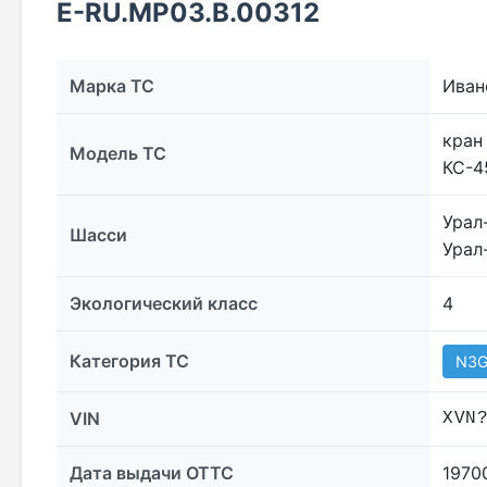
E-RU.МР03.B.00312
Марка ТС
Иван
кран
Модель ТС
КС-4
Урал
Шасси
Урал
Экологический класс
4
Категория ТС
N3
VIN
XVN
Дата выдачи ОТТС
1970