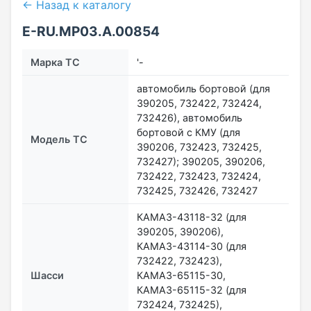
← Назад к каталогу
E-RU.МР03.A.00854
Марка ТС
'-
автомобиль бортовой (для
390205, 732422, 732424,
732426), автомобиль
бортовой с КМУ (для
Модель ТС
390206, 732423, 732425,
732427); 390205, 390206,
732422, 732423, 732424,
732425, 732426, 732427
КАМАЗ-43118-32 (для
390205, 390206),
КАМАЗ-43114-30 (для
732422, 732423),
Шасси
КАМАЗ-65115-30,
КАМАЗ-65115-32 (для
732424, 732425),