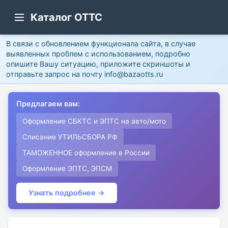
Каталог ОТТС
В связи с обновлением функционала сайта, в случае
выявленных проблем с использованием, подробно
опишите Вашу ситуацию, приложите скриншоты и
отправьте запрос на почту info@bazaotts.ru
Предлагаем вам:
Оформление СБКТС и ЭПТС на авто/мото
Списание УТИЛЬСБОРА РФ
ТАМОЖЕННОЕ оформление в России
Оформление ЭПТС, ЭПСМ
Узнать подробнее →