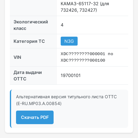
КАМАЗ-65117-32 (для
732426, 732427)
Экологический
4
класс
Категория ТС
N3G
ХDC????????000001 по
VIN
ХDC????????000100
Дата выдачи
19700101
ОТТС
Альтернативная версия титульного листа ОТТС
(E-RU.МР03.A.00854)
Скачать PDF