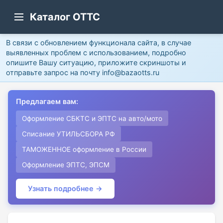
Каталог ОТТС
В связи с обновлением функционала сайта, в случае
выявленных проблем с использованием, подробно
опишите Вашу ситуацию, приложите скриншоты и
отправьте запрос на почту info@bazaotts.ru
Предлагаем вам:
Оформление СБКТС и ЭПТС на авто/мото
Списание УТИЛЬСБОРА РФ
ТАМОЖЕННОЕ оформление в России
Оформление ЭПТС, ЭПСМ
Узнать подробнее →