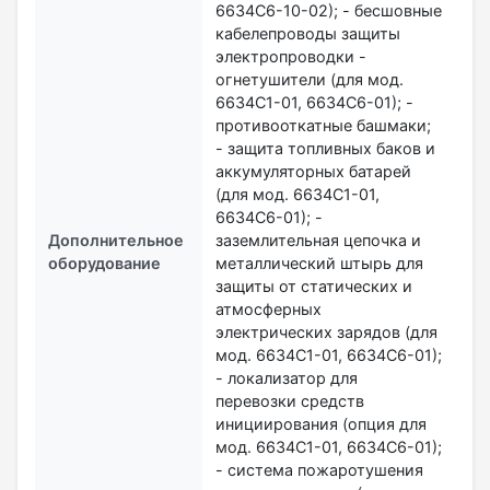
6634С6-10-02); - бесшовные
кабелепроводы защиты
электропроводки -
огнетушители (для мод.
6634С1-01, 6634С6-01); -
противооткатные башмаки;
- защита топливных баков и
аккумуляторных батарей
(для мод. 6634С1-01,
6634С6-01); -
Дополнительное
заземлительная цепочка и
оборудование
металлический штырь для
защиты от статических и
атмосферных
электрических зарядов (для
мод. 6634С1-01, 6634С6-01);
- локализатор для
перевозки средств
инициирования (опция для
мод. 6634С1-01, 6634С6-01);
- система пожаротушения