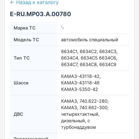
← Назад к каталогу
E-RU.МР03.A.00780
Марка ТС
'-
Модель ТС
автомобиль специальный
6634С1, 6634С2, 6634С3,
Тип ТС
6634С4, 6634С5 6634С6,
6634С7, 6634С8, 6634С9
КАМАЗ-43118-42,
Шасси
КАМАЗ-43118-46
КАМАЗ-5350-42
КАМАЗ, 740.622-280;
КАМАЗ, 740.662-300;
ДВС
четырехтактный,
дизельный, с
турбонаддувом
Экологический