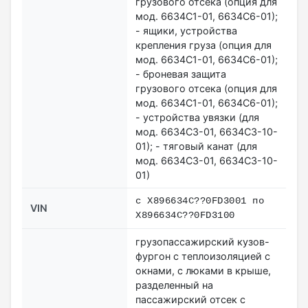
грузового отсека (опция для
мод. 6634С1-01, 6634С6-01);
- ящики, устройства
крепления груза (опция для
мод. 6634С1-01, 6634С6-01);
- броневая защита
грузового отсека (опция для
мод. 6634С1-01, 6634С6-01);
- устройства увязки (для
мод. 6634С3-01, 6634С3-10-
01); - тяговый канат (для
мод. 6634С3-01, 6634С3-10-
01)
c X896634C??0FD3001 по
VIN
X896634C??0FD3100
грузопассажирский кузов-
фургон с теплоизоляцией с
окнами, с люками в крыше,
разделенный на
пассажирский отсек с