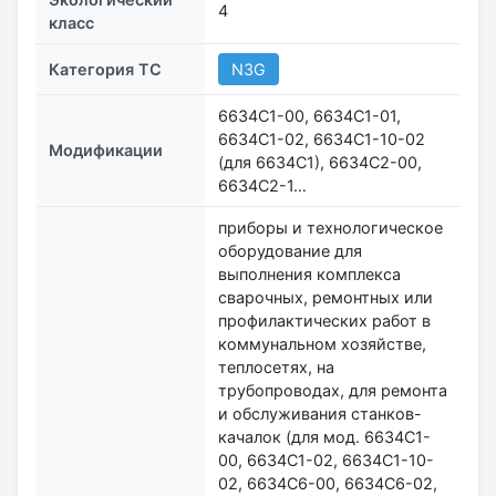
4
класс
Категория ТС
N3G
6634С1-00, 6634С1-01,
6634С1-02, 6634С1-10-02
Модификации
(для 6634С1), 6634С2-00,
6634С2-1…
приборы и технологическое
оборудование для
выполнения комплекса
сварочных, ремонтных или
профилактических работ в
коммунальном хозяйстве,
теплосетях, на
трубопроводах, для ремонта
и обслуживания станков-
качалок (для мод. 6634С1-
00, 6634С1-02, 6634С1-10-
02, 6634С6-00, 6634С6-02,