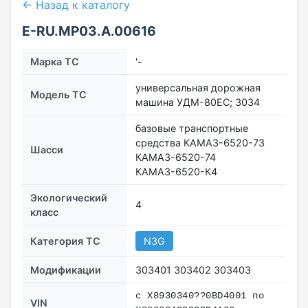
← Назад к каталогу
E-RU.МР03.A.00616
Марка ТС
'-
универсальная дорожная
Модель ТС
машина УДМ-80ЕС; 3034
базовые транспортные
средства КАМАЗ-6520-73
Шасси
КАМАЗ-6520-74
КАМАЗ-6520-К4
Экологический
4
класс
Категория ТС
N3G
Модификации
303401 303402 303403
c Х8930340??0BD4001 по
VIN