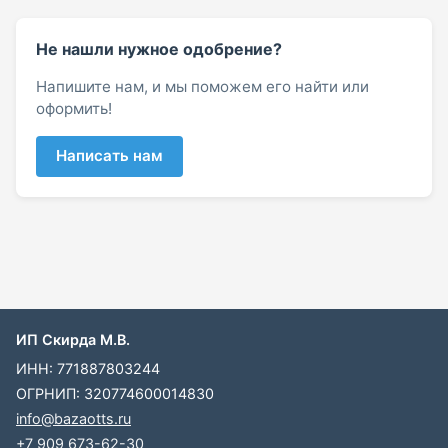
Не нашли нужное одобрение?
Напишите нам, и мы поможем его найти или
оформить!
Написать нам
ИП Скирда М.В.
ИНН: 771887803244
ОГРНИП: 320774600014830
info@bazaotts.ru
+7 909 673-62-30