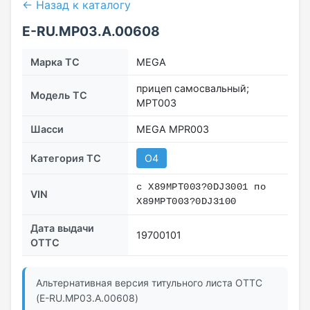
← Назад к каталогу
E-RU.МР03.A.00608
Марка ТС
MEGA
прицеп самосвальный;
Модель ТС
MPT003
Шасси
MEGA MPR003
Категория ТС
O4
с X89MPT003?0DJ3001 по
VIN
X89MPT003?0DJ3100
Дата выдачи
19700101
ОТТС
Альтернативная версия титульного листа ОТТС
(E-RU.МР03.A.00608)