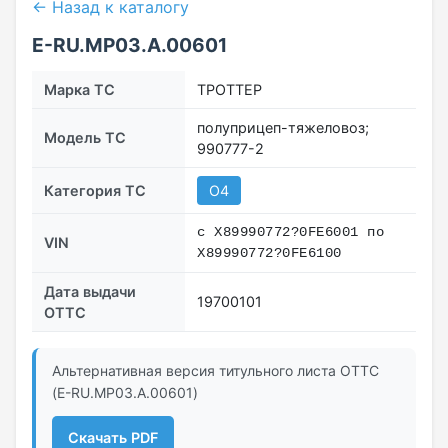
← Назад к каталогу
E-RU.МР03.A.00601
Марка ТС
ТРОТТЕР
полуприцеп-тяжеловоз;
Модель ТС
990777-2
Категория ТС
O4
с X89990772?0FE6001 по
VIN
X89990772?0FE6100
Дата выдачи
19700101
ОТТС
Альтернативная версия титульного листа ОТТС
(E-RU.МР03.A.00601)
Скачать PDF