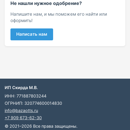
Не нашли нужное одобрение?
Напишите нам, и мы поможем его найти или
оформить!
Написать нам
ИП Скирда М.В.
ИНН: 771887803244
ОГРНИП: 320774600014830
info@bazaotts.ru
+7 909 673-62-30
© 2021–2026 Все права защищены.