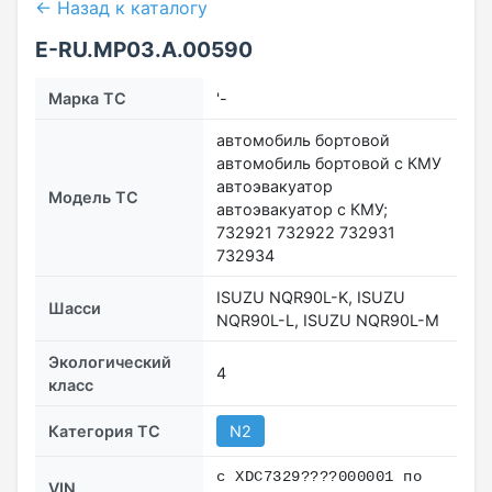
← Назад к каталогу
E-RU.МР03.A.00590
Марка ТС
'-
автомобиль бортовой
автомобиль бортовой с КМУ
автоэвакуатор
Модель ТС
автоэвакуатор с КМУ;
732921 732922 732931
732934
ISUZU NQR90L-K, ISUZU
Шасси
NQR90L-L, ISUZU NQR90L-M
Экологический
4
класс
Категория ТС
N2
c ХDC7329????000001 по
VIN