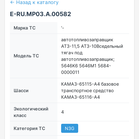
← Назад к каталогу
E-RU.МР03.A.00582
Марка ТС
'-
автотопливозаправщик
АТЗ-11,5 АТЗ-10Вседельный
тягач под
Модель ТС
автотопливозаправщик;
5646K6 5646M1 5684-
0000011
КАМАЗ-65115-А4 базовое
Шасси
транспортное средство
КАМАЗ-65116-А4
Экологический
4
класс
Категория ТС
N3G