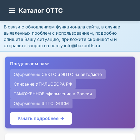
Каталог ОТТС
В связи с обновлением функционала сайта, в случае
выявленных проблем с использованием, подробно
опишите Вашу ситуацию, приложите скриншоты и
отправьте запрос на почту info@bazaotts.ru
Предлагаем вам:
Оформление СБКТС и ЭПТС на авто/мото
Списание УТИЛЬСБОРА РФ
ТАМОЖЕННОЕ оформление в России
Оформление ЭПТС, ЭПСМ
Узнать подробнее →