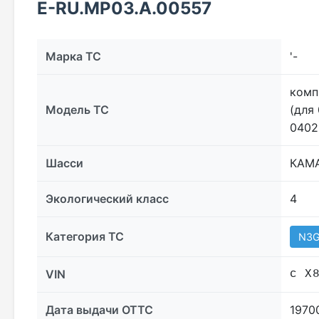
E-RU.МР03.A.00557
Марка ТС
'-
комп
Модель ТС
(для
0402
Шасси
КАМА
Экологический класс
4
Категория ТС
N3
VIN
с X
Дата выдачи ОТТС
1970