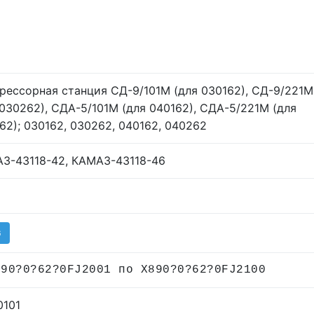
рессорная станция СД-9/101М (для 030162), СД-9/221М
 030262), СДА-5/101М (для 040162), СДА-5/221М (для
62); 030162, 030262, 040162, 040262
З-43118-42, КАМАЗ-43118-46
G
890?0?62?0FJ2001 по X890?0?62?0FJ2100
0101