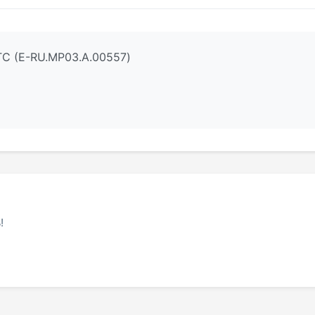
ТС (E-RU.МР03.A.00557)
!