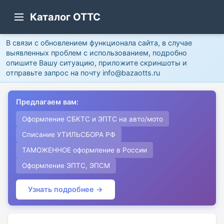
Каталог ОТТС
В связи с обновлением функционала сайта, в случае
выявленных проблем с использованием, подробно
опишите Вашу ситуацию, приложите скриншоты и
отправьте запрос на почту info@bazaotts.ru
Предлагаем вам:
Оформление СБКТС и ЭПТС на авто/мото
Списание УТИЛЬСБОРА РФ
ТАМОЖЕННОЕ оформление в России
Оформление ЭПТС, ЭПСМ
Узнать подробнее →