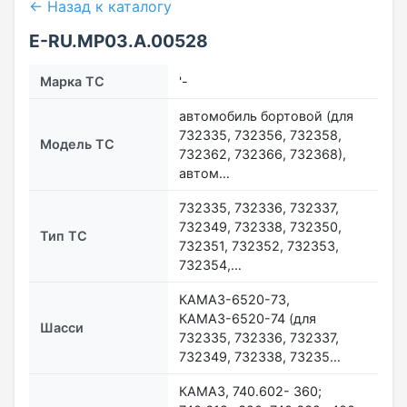
← Назад к каталогу
E-RU.МР03.A.00528
Марка ТС
'-
автомобиль бортовой (для
732335, 732356, 732358,
Модель ТС
732362, 732366, 732368),
автом…
732335, 732336, 732337,
732349, 732338, 732350,
Тип ТС
732351, 732352, 732353,
732354,…
КАМАЗ-6520-73,
КАМАЗ-6520-74 (для
Шасси
732335, 732336, 732337,
732349, 732338, 73235…
КАМАЗ, 740.602- 360;