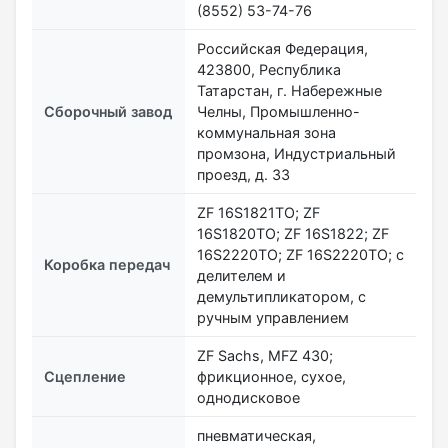
(8552) 53-74-76
Российская Федерация,
423800, Республика
Татарстан, г. Набережные
Сборочный завод
Челны, Промышленно-
коммунальная зона
промзона, Индустриальный
проезд, д. 33
ZF 16S1821ТО; ZF
16S1820TО; ZF 16S1822; ZF
16S2220TО; ZF 16S2220TО; с
Коробка передач
делителем и
демультипликатором, с
ручным управлением
ZF Sachs, MFZ 430;
Сцепление
фрикционное, сухое,
однодисковое
пневматическая,