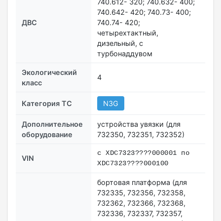
740.612- 320; 740.632- 400;
740.642- 420; 740.73- 400;
ДВС
740.74- 420;
четырехтактный,
дизельный, с
турбонаддувом
Экологический
4
класс
Категория ТС
N3G
Дополнительное
устройства увязки (для
оборудование
732350, 732351, 732352)
c XDC7323????000001 по
VIN
XDC7323????000100
бортовая платформа (для
732335, 732356, 732358,
732362, 732366, 732368,
732336, 732337, 732357,