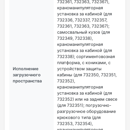
732361, 732363, 732367),
краноманипуляторная
установка за кабиной (для
732336, 732337, 732357,
732361, 732363, 732367);
самосвальный кузов (для
732349, 732338),
краноманипуляторная
установка за кабиной (для
732338); cортиментовозная
платформа, с кониками, с
Исполнение
устройством защиты
загрузочного
кабины (для 732350, 732351,
пространства
732352),
краноманипуляторная
установка за кабиной (для
732352) или на заднем свесе
(для 732351); погрузочно-
разгрузочное оборудование
крюкового типа (для
732353, 732354),
краноманипуляторная