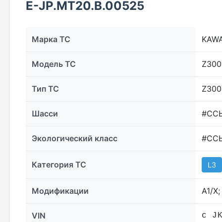
E-JP.МТ20.B.00525
Марка ТС
KAWA
Модель ТС
Z300
Тип ТС
Z300
Шасси
#СС
Экологический класс
#СС
Категория ТС
L3
Модификации
A1/X;
VIN
с J