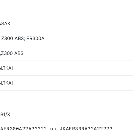
SAKI
 Z300 ABS; ER300A
,Z300 ABS
ЫЛКА!
ЫЛКА!
 B1/X
KAER300A??A????? по JKAER300A??A?????