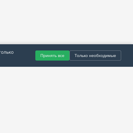
только
Принять все
Только необходимые
© 2021–2026 Все права защищены.
итика конфиденциальности
|
Публичная оферта
|
Справка
Разработка сайта — Скарабей Софт