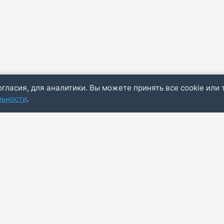
огласия, для аналитики. Вы можете принять все cookie или 
льности
.
Пол