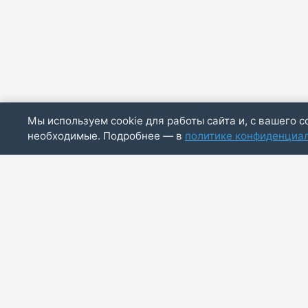
Мы используем cookie для работы сайта и, с вашего с
необходимые. Подробнее — в
политике конфиденциа
ИП Скирда М.В.
ИНН: 771887803244
ОГРНИП: 320774600014830
info@bazaotts.ru
+7 909 673-62-30