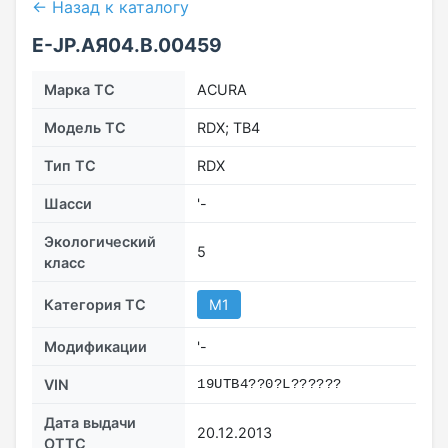
← Назад к каталогу
Е-JP.АЯ04.В.00459
Марка ТС
ACURA
Модель ТС
RDX; TB4
Тип ТС
RDX
Шасси
'-
Экологический
5
класс
Категория ТС
M1
Модификации
'-
VIN
19UTB4??0?L??????
Дата выдачи
20.12.2013
ОТТС