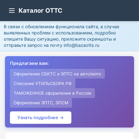
Каталог ОТТС
В связи с обновлением функционала сайта, в случае
выявленных проблем с использованием, подробно
опишите Вашу ситуацию, приложите скриншоты и
отправьте запрос на почту info@bazaotts.ru
Предлагаем вам:
Оформление СБКТС и ЭПТС на авто/мото
Списание УТИЛЬСБОРА РФ
ТАМОЖЕННОЕ оформление в России
Оформление ЭПТС, ЭПСМ
Узнать подробнее →