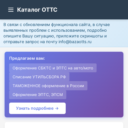
Каталог ОТТС
В связи с обновлением функционала сайта, в случае
выявленных проблем с использованием, подробно
опишите Вашу ситуацию, приложите скриншоты и
отправьте запрос на почту info@bazaotts.ru
Предлагаем вам:
Оформление СБКТС и ЭПТС на авто/мото
Списание УТИЛЬСБОРА РФ
ТАМОЖЕННОЕ оформление в России
Оформление ЭПТС, ЭПСМ
Узнать подробнее →