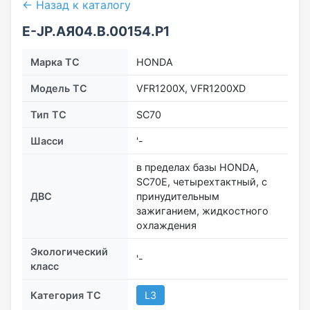
← Назад к каталогу
Е-JP.АЯ04.В.00154.Р1
Марка ТС
HONDA
Модель ТС
VFR1200X, VFR1200XD
Тип ТС
SC70
Шасси
'-
в пределах базы HONDA,
SC70E, четырехтактный, с
ДВС
принудительным
зажиганием, жидкостного
охлаждения
Экологический
'-
класс
Категория ТС
L3