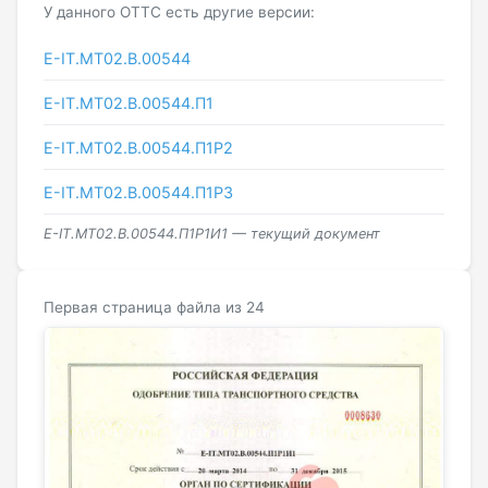
У данного ОТТС есть другие версии:
E-IT.MT02.B.00544
E-IT.МТ02.B.00544.П1
E-IT.МТ02.B.00544.П1Р2
E-IT.МТ02.B.00544.П1Р3
E-IT.МТ02.B.00544.П1Р1И1 — текущий документ
Первая страница файла из 24