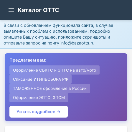
Каталог ОТТС
В связи с обновлением функционала сайта, в случае
выявленных проблем с использованием, подробно
опишите Вашу ситуацию, приложите скриншоты и
отправьте запрос на почту info@bazaotts.ru
Предлагаем вам:
Оформление СБКТС и ЭПТС на авто/мото
Списание УТИЛЬСБОРА РФ
ТАМОЖЕННОЕ оформление в России
Оформление ЭПТС, ЭПСМ
Узнать подробнее →