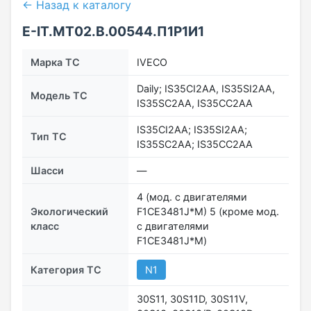
← Назад к каталогу
E-IT.МТ02.B.00544.П1Р1И1
Марка ТС
IVECO
Daily; IS35CI2AA, IS35SI2AA,
Модель ТС
IS35SC2AA, IS35CC2AA
IS35CI2AA; IS35SI2AA;
Тип ТС
IS35SC2AA; IS35CC2AA
Шасси
―
4 (мод. с двигателями
Экологический
F1CE3481J*M) 5 (кроме мод.
класс
с двигателями
F1CE3481J*M)
Категория ТС
N1
30S11, 30S11D, 30S11V,