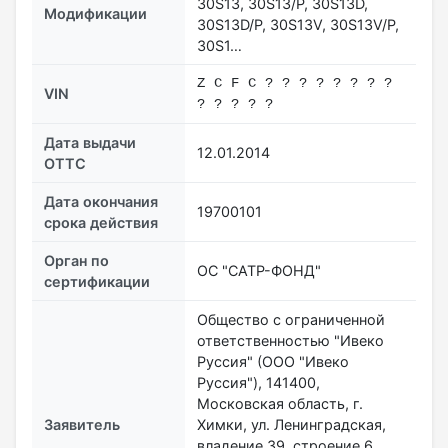
30S13, 30S13/P, 30S13D,
Модификации
30S13D/P, 30S13V, 30S13V/P,
30S1…
Z C F C ? ? ? ? ? ? ? ?
VIN
? ? ? ? ?
Дата выдачи
12.01.2014
ОТТС
Дата окончания
19700101
срока действия
Орган по
ОС "САТР-ФОНД"
сертификации
Общество с ограниченной
ответственностью "Ивеко
Руссия" (ООО "Ивеко
Руссия"), 141400,
Московская область, г.
Заявитель
Химки, ул. Ленинградская,
владение 39, строение 6,