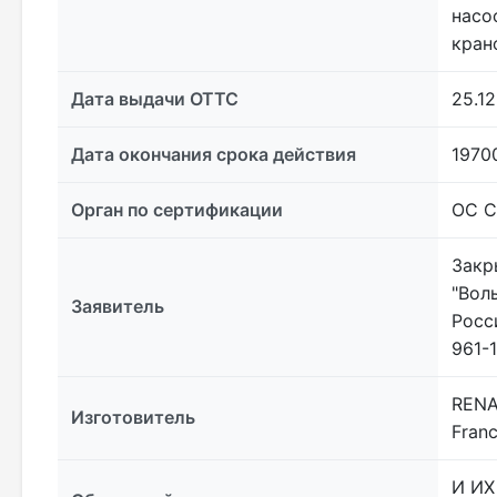
насо
кран
Дата выдачи ОТТС
25.12
Дата окончания срока действия
1970
Орган по сертификации
ОС С
Закр
"Воль
Заявитель
Росс
961-
RENAU
Изготовитель
Fran
И ИХ