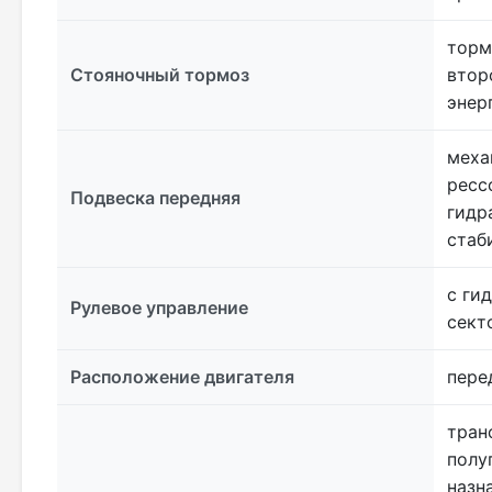
торм
Стояночный тормоз
втор
энер
меха
ресс
Подвеска передняя
гидр
стаб
с ги
Рулевое управление
секто
Расположение двигателя
пере
тран
полу
назн