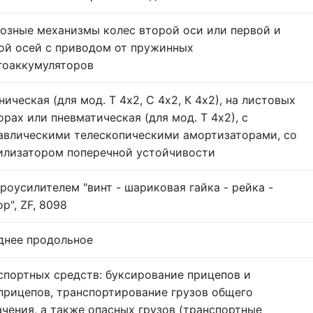
озные механизмы колес второй оси или первой и
ой осей с приводом от пружинных
гоаккумуляторов
ническая (для мод. Т 4х2, С 4х2, К 4х2), на листовых
орах или пневматическая (для мод. Т 4х2), с
авлическими телескопическими амортизаторами, со
илизатором поперечной устойчивости
дроусилителем "винт - шариковая гайка - рейка -
р", ZF, 8098
днее продольное
спортных средств: буксирование прицепов и
прицепов, транспортирование грузов общего
ачения, а также опасных грузов (транспортные