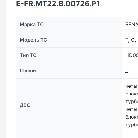
Е-FR.МТ22.В.00726.Р1
Марка ТС
REN
Модель ТС
Т, С,
Тип ТС
HD00
Шасси
_
четы
блок
турб
ДВС
четы
блок
турб