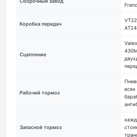
Сборочный завод
Franc
VT22
Коробка передач
AT24
Vale
430M
Сцепление
двух
пере
Пнев
всех
Рабочий тормоз
бараб
анти
кажд
Запасной тормоз
стоя
тран