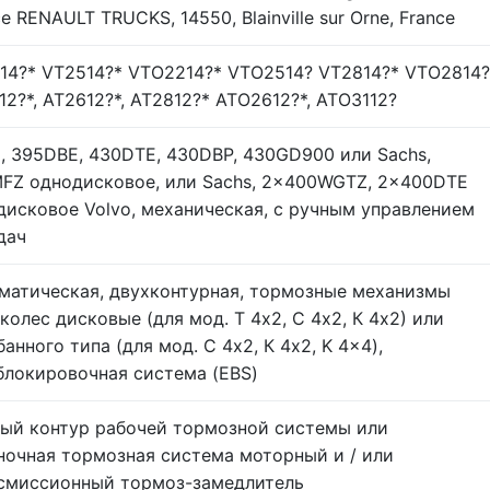
e RENAULT TRUCKS, 14550, Blainville sur Orne, France
14?* VT2514?* VTО2214?* VTО2514? VT2814?* VTО2814?
12?*, AT2612?*, AT2812?* ATO2612?*, ATO3112?
o, 395DBE, 430DTE, 430DBP, 430GD900 или Sachs,
FZ однодисковое, или Sachs, 2x400WGTZ, 2x400DTE
дисковое Volvo, механическая, с ручным управлением
дач
матическая, двухконтурная, тормозные механизмы
 колес дисковые (для мод. Т 4х2, С 4х2, К 4х2) или
анного типа (для мод. С 4х2, К 4х2, K 4x4),
блокировочная система (EBS)
ый контур рабочей тормозной системы или
ночная тормозная система моторный и / или
смиссионный тормоз-замедлитель