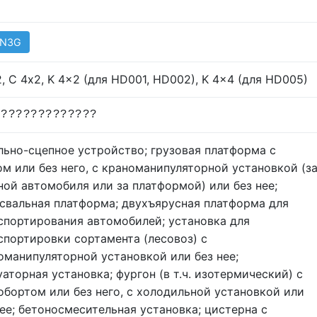
 N3G
2, C 4х2, K 4x2 (для HD001, HD002), K 4x4 (для HD005)
??????????????
льно-сцепное устройство; грузовая платформа с
ом или без него, с краноманипуляторной установкой (з
ной автомобиля или за платформой) или без нее;
свальная платформа; двухъярусная платформа для
спортирования автомобилей; установка для
спортировки сортамента (лесовоз) с
оманипуляторной установкой или без нее;
уаторная установка; фургон (в т.ч. изотермический) с
обортом или без него, с холодильной установкой или
нее; бетоносмесительная установка; цистерна с