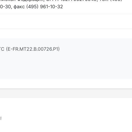
10-30, факс (495) 961-10-32
С (Е-FR.МТ22.В.00726.Р1)
!