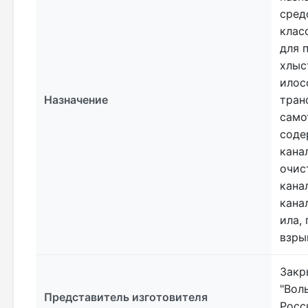
средс
клас
для 
хлыс
илос
Назначение
тран
само
соде
кана
очис
кана
кана
ила,
взры
Закр
"Воль
Представитель изготовителя
Росс