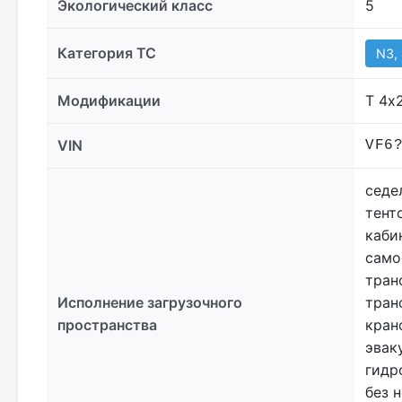
Экологический класс
5
Категория ТС
N3,
Модификации
T 4х
VIN
VF6
седе
тент
каби
cамо
тран
Исполнение загрузочного
тран
пространства
кран
эвак
гидр
без 