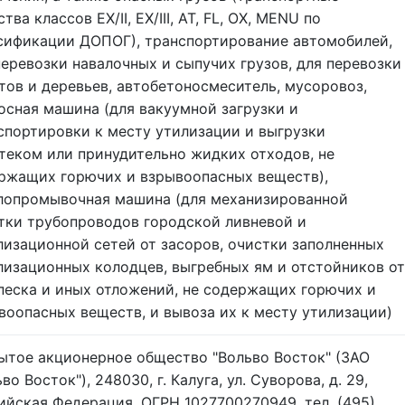
тва классов EX/II, EX/III, AT, FL, OX, MENU по
сификации ДОПОГ), транспортирование автомобилей,
перевозки навалочных и сыпучих грузов, для перевозки
тов и деревьев, автобетоносмеситель, мусоровоз,
осная машина (для вакуумной загрузки и
спортировки к месту утилизации и выгрузки
теком или принудительно жидких отходов, не
ржащих горючих и взрывоопасных веществ),
лопромывочная машина (для механизированной
тки трубопроводов городской ливневой и
лизационной сетей от засоров, очистки заполненных
лизационных колодцев, выгребных ям и отстойников от
 песка и иных отложений, не содержащих горючих и
воопасных веществ, и вывоза их к месту утилизации)
ытое акционерное общество "Вольво Восток" (ЗАО
во Восток"), 248030, г. Калуга, ул. Суворова, д. 29,
ийская Федерация, ОГРН 1027700270949, тел. (495)