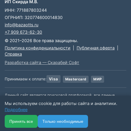
ИП Скирда М.В.
ИНН: 771887803244
ОГРНИП: 320774600014830
info@bazaotts.ru
+7 909 673-62-30
© 2021–2026 Все права защищены.
Политика конфиденциальности
|
Публичная оферта
|
Справка
Разработка сайта — Скарабей Софт
Принимаем к оплате:
Visa
Mastercard
МИР
Данный сайт является поисковой платформой, все данные,
размещенные на сайте, взяты из открытых источников. Мы не
Мы используем cookie для работы сайта и аналитики.
несем ответственности за содержимое данной информации.
Подробнее
🏠
📋
📅
🔐
⋯
Принять все
Только необходимые
Ещё
Главная
Каталог
Подписки
Вход