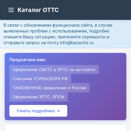
Каталог ОТТС
В связи с обновлением функционала сайта, в случае
выявленных проблем с использованием, подробно
опишите Вашу ситуацию, приложите скриншоты и
отправьте запрос на почту info@bazaotts.ru
Предлагаем вам:
Оформление СБКТС и ЭПТС на авто/мото
Списание УТИЛЬСБОРА РФ
ТАМОЖЕННОЕ оформление в России
Оформление ЭПТС, ЭПСМ
Узнать подробнее →