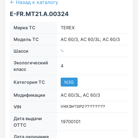
← Назад к каталогу
E-FR.MT21.A.00324
Марка ТС
TEREX
Модель ТС
AC 60/3, АС 60/3L; AC 60/3
Шасси
'-
Экологический
4
класс
Категория ТС
N3G
Модификации
АС 60/3L, AC 60/3
VIN
VHX3H?3P2????????
Дата выдачи
19700101
ОТТС
Дата окончания