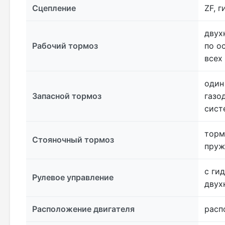
Сцепление
ZF, 
двух
Рабочий тормоз
по о
всех
один
Запасной тормоз
газо
сист
торм
Стояночный тормоз
пруж
с ги
Рулевое управление
двух
Расположение двигателя
расп