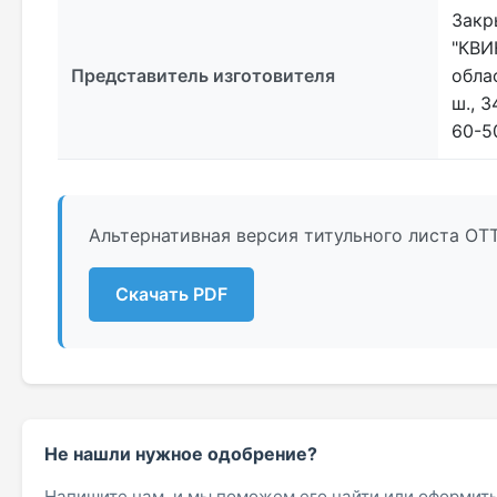
Закр
"КВИ
Представитель изготовителя
обла
ш., 3
60-50
Альтернативная версия титульного листа ОТТ
Скачать PDF
Не нашли нужное одобрение?
Напишите нам, и мы поможем его найти или оформить