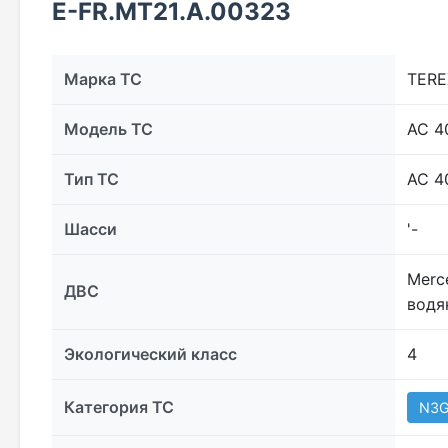
E-FR.MT21.А.00323
Марка ТС
TERE
Модель ТС
AC 4
Тип ТС
AC 4
Шасси
'-
Merc
ДВС
водя
Экологический класс
4
Категория ТС
N3