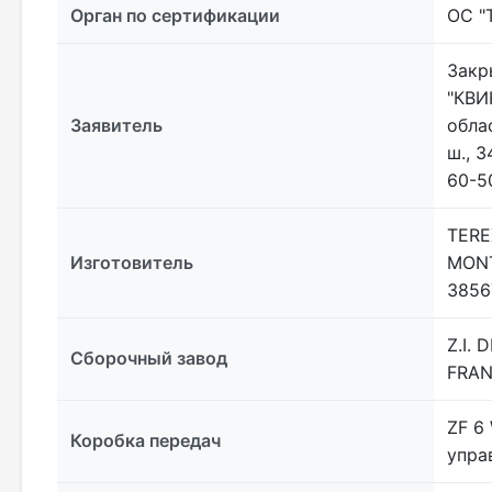
Орган по сертификации
ОС "
Закр
"КВИ
Заявитель
обла
ш., 3
60-50
TEREX
Изготовитель
MONT
3856
Z.I.
Сборочный завод
FRAN
ZF 6
Коробка передач
упра