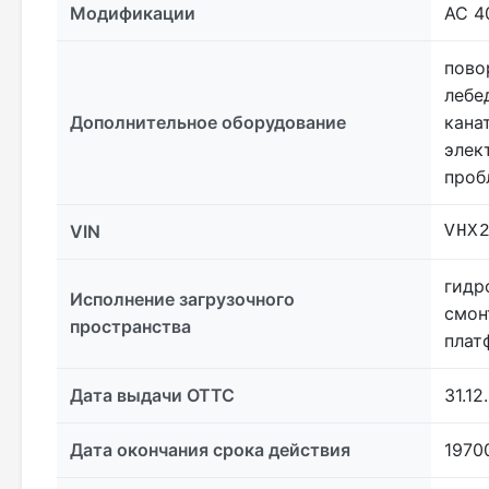
Модификации
АС 4
пово
лебе
Дополнительное оборудование
кана
элек
проб
VIN
VHX
гидр
Исполнение загрузочного
смон
пространства
плат
Дата выдачи ОТТС
31.12
Дата окончания срока действия
1970