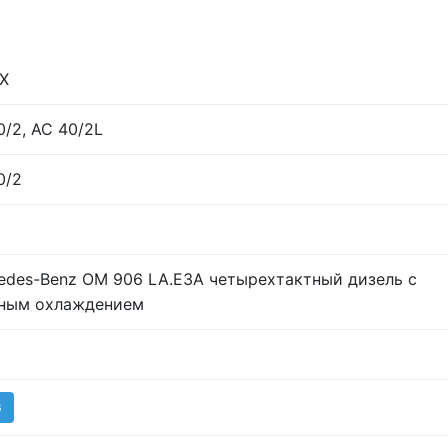
X
0/2, АС 40/2L
0/2
edes-Benz OM 906 LA.E3A четырехтактный дизель с
ным охлаждением
G