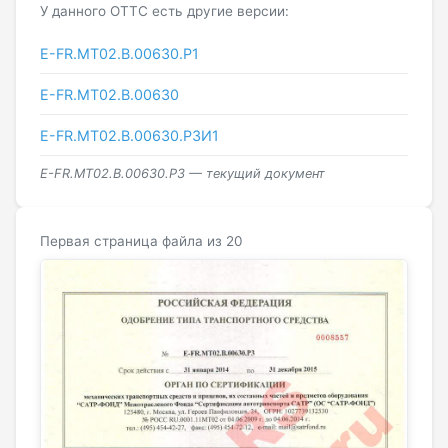
У данного ОТТС есть другие версии:
E-FR.MT02.B.00630.P1
E-FR.МТ02.B.00630
E-FR.МТ02.B.00630.Р3И1
E-FR.МТ02.B.00630.Р3 — текущий документ
Первая страница файла из 20