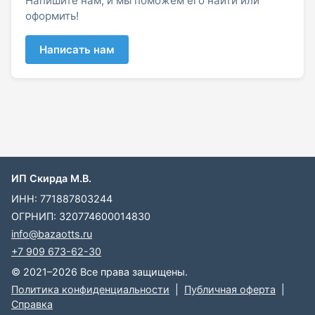
Напишите нам, и мы поможем его найти или
оформить!
Написать нам
ИП Скирда М.В.
ИНН: 771887803244
ОГРНИП: 320774600014830
info@bazaotts.ru
+7 909 673-62-30
© 2021–2026 Все права защищены.
Политика конфиденциальности
|
Публичная оферта
|
Справка