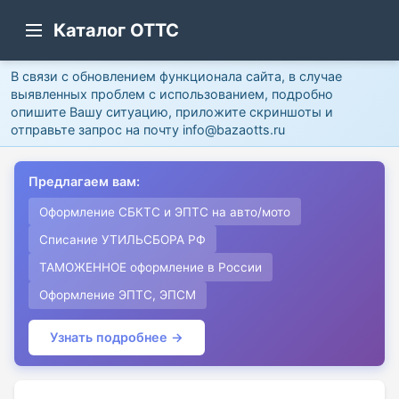
Каталог ОТТС
В связи с обновлением функционала сайта, в случае
выявленных проблем с использованием, подробно
опишите Вашу ситуацию, приложите скриншоты и
отправьте запрос на почту info@bazaotts.ru
Предлагаем вам:
Оформление СБКТС и ЭПТС на авто/мото
Списание УТИЛЬСБОРА РФ
ТАМОЖЕННОЕ оформление в России
Оформление ЭПТС, ЭПСМ
Узнать подробнее →