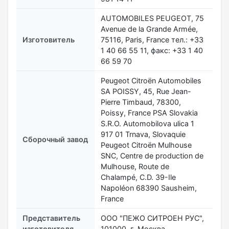
AUTOMOBILES PEUGEOT, 75
Avenue de la Grande Armée,
Изготовитель
75116, Paris, France тел.: +33
1 40 66 55 11, факс: +33 1 40
66 59 70
Peugeot Citroën Automobiles
SA POISSY, 45, Rue Jean-
Pierre Timbaud, 78300,
Poissy, France PSA Slovakia
S.R.O. Automobilova ulica 1
917 01 Trnava, Slovaquie
Сборочный завод
Peugeot Citroën Mulhouse
SNC, Centre de production de
Mulhouse, Route de
Chalampé, C.D. 39-Ile
Napoléon 68390 Sausheim,
France
Представитель
ООО "ПЕЖО СИТРОЕН РУС",
изготовителя
101000, г. Москва