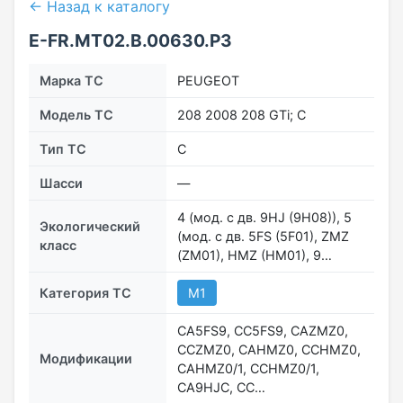
← Назад к каталогу
E-FR.МТ02.B.00630.Р3
Марка ТС
PEUGEOT
Модель ТС
208 2008 208 GTi; C
Тип ТС
C
Шасси
―
4 (мод. с дв. 9HJ (9H08)), 5
Экологический
(мод. с дв. 5FS (5F01), ZMZ
класс
(ZM01), HMZ (HM01), 9…
Категория ТС
M1
CA5FS9, CC5FS9, CAZMZ0,
CCZMZ0, CAHMZ0, CCHMZ0,
Модификации
CAHMZ0/1, CCHMZ0/1,
CA9HJC, CC…