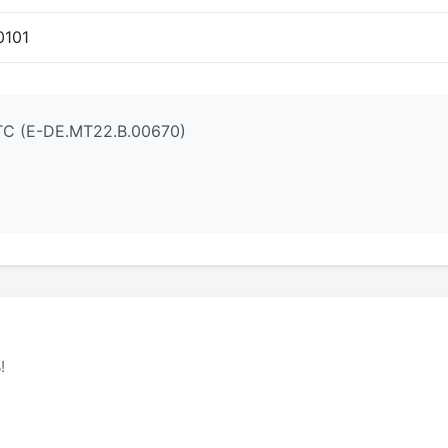
0101
ТС (E-DE.MT22.В.00670)
!