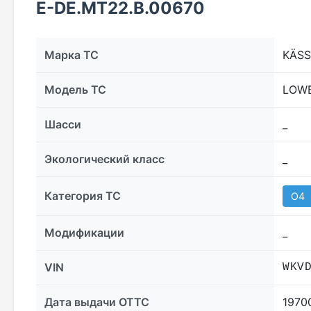
E-DE.MT22.В.00670
Марка ТС
KÄSS
Модель ТС
LOWB
Шасси
_
Экологический класс
_
Категория ТС
O4
Модификации
_
VIN
WKV
Дата выдачи ОТТС
1970