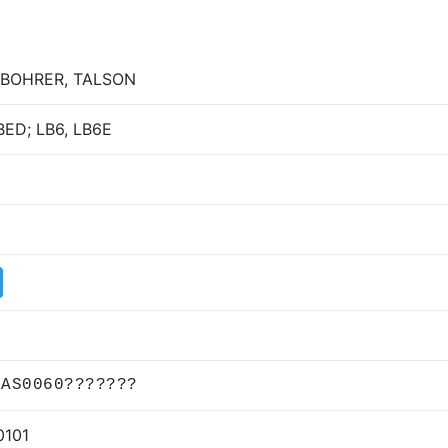
BOHRER, TALSON
ED; LB6, LB6E
DAS0060???????
0101