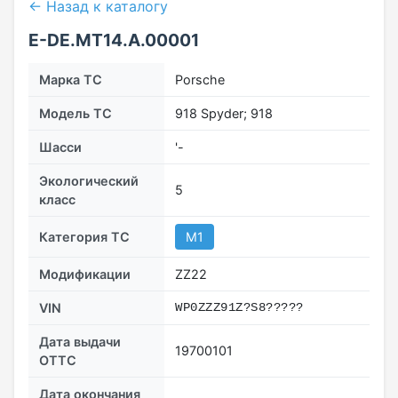
← Назад к каталогу
Е-DE.МТ14.А.00001
Марка ТС
Porsche
Модель ТС
918 Spyder; 918
Шасси
'-
Экологический
5
класс
Категория ТС
M1
Модификации
ZZ22
VIN
WP0ZZZ91Z?S8?????
Дата выдачи
19700101
ОТТС
Дата окончания