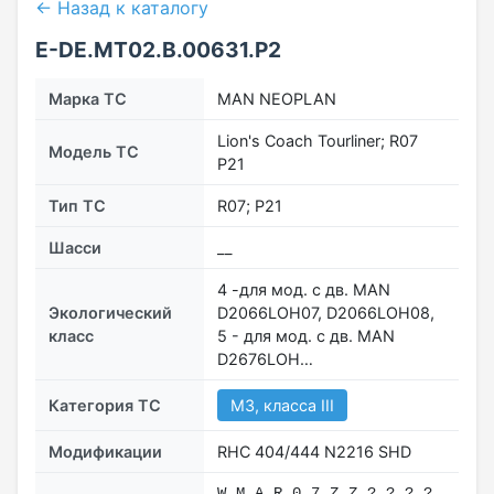
← Назад к каталогу
E-DE.MT02.В.00631.Р2
Марка ТС
MAN NEOPLAN
Lion's Coach Tourliner; R07
Модель ТС
Р21
Тип ТС
R07; Р21
Шасси
__
4 -для мод. с дв. MAN
Экологический
D2066LOH07, D2066LOH08,
класс
5 - для мод. с дв. MAN
D2676LOH…
Категория ТС
M3, класса III
Модификации
RHC 404/444 N2216 SHD
W M А R 0 7 Z Z ? ? ? ?