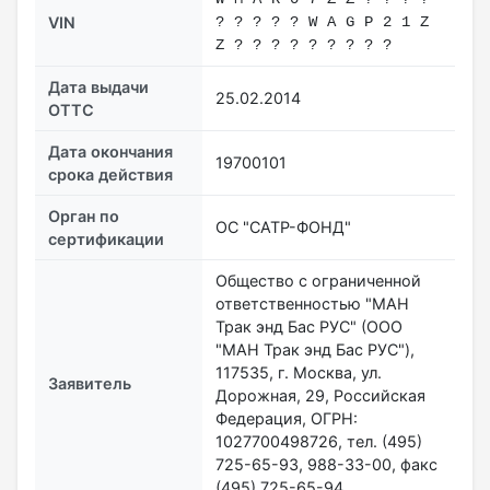
VIN
? ? ? ? ? W A G P 2 1 Z
Z ? ? ? ? ? ? ? ? ?
Дата выдачи
25.02.2014
ОТТС
Дата окончания
19700101
срока действия
Орган по
ОС "САТР-ФОНД"
сертификации
Общество с ограниченной
ответственностью "МАН
Трак энд Бас РУС" (ООО
"МАН Трак энд Бас РУС"),
117535, г. Москва, ул.
Заявитель
Дорожная, 29, Российская
Федерация, ОГРН:
1027700498726, тел. (495)
725-65-93, 988-33-00, факс
(495) 725-65-94