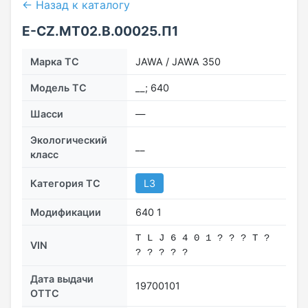
← Назад к каталогу
E-CZ.МТ02.B.00025.П1
Марка ТС
JAWA / JAWA 350
Модель ТС
__; 640
Шасси
―
Экологический
__
класс
Категория ТС
L3
Модификации
640 1
T L J 6 4 0 1 ? ? ? T ?
VIN
? ? ? ? ?
Дата выдачи
19700101
ОТТС