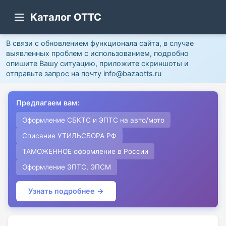
Каталог ОТТС
В связи с обновлением функционала сайта, в случае
выявленных проблем с использованием, подробно
опишите Вашу ситуацию, приложите скриншоты и
отправьте запрос на почту info@bazaotts.ru
Предлагаем вам:
Оформление СБКТС и ЭПТС на авто/мото
Списание УТИЛЬСБОРА РФ
ТАМОЖЕННОЕ оформление в России
Оформление ЭПТС, ЭПСМ
Узнать подробнее →