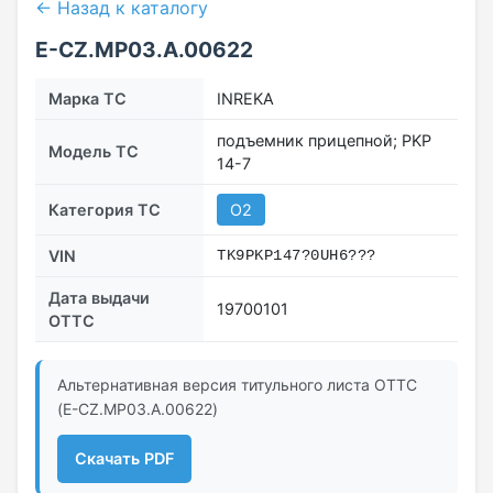
← Назад к каталогу
E-CZ.МР03.A.00622
Марка ТС
INREKA
подъемник прицепной; PKP
Модель ТС
14-7
Категория ТС
O2
VIN
TK9PKP147?0UH6???
Дата выдачи
19700101
ОТТС
Альтернативная версия титульного листа ОТТС
(E-CZ.МР03.A.00622)
Скачать PDF