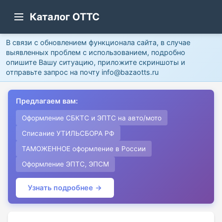
Каталог ОТТС
В связи с обновлением функционала сайта, в случае
выявленных проблем с использованием, подробно
опишите Вашу ситуацию, приложите скриншоты и
отправьте запрос на почту info@bazaotts.ru
Предлагаем вам:
Оформление СБКТС и ЭПТС на авто/мото
Списание УТИЛЬСБОРА РФ
ТАМОЖЕННОЕ оформление в России
Оформление ЭПТС, ЭПСМ
Узнать подробнее →