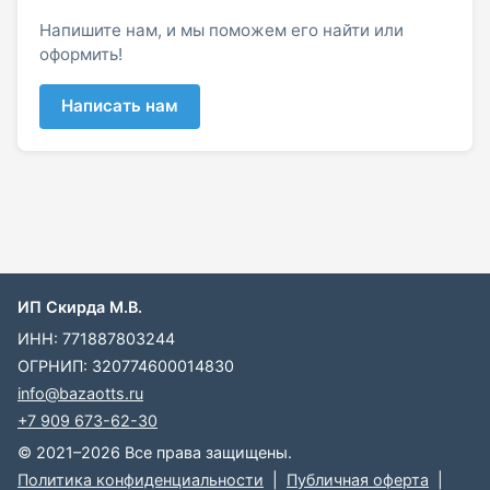
Напишите нам, и мы поможем его найти или
оформить!
Написать нам
ИП Скирда М.В.
ИНН: 771887803244
ОГРНИП: 320774600014830
info@bazaotts.ru
+7 909 673-62-30
© 2021–2026 Все права защищены.
Политика конфиденциальности
|
Публичная оферта
|