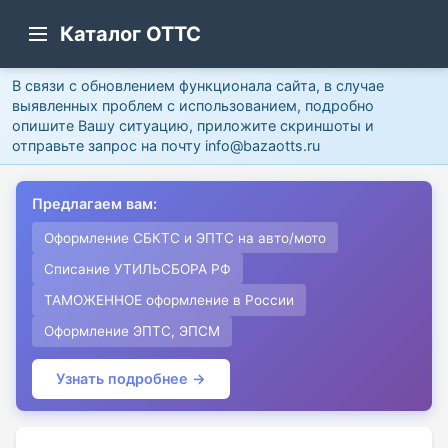
Каталог ОТТС
В связи с обновлением функционала сайта, в случае
выявленных проблем с использованием, подробно
опишите Вашу ситуацию, приложите скриншоты и
отправьте запрос на почту info@bazaotts.ru
Предлагаем вам:
Оформление СБКТС и ЭПТС на авто/мото
Списание УТИЛЬСБОРА РФ
ТАМОЖЕННОЕ оформление в России
Оформление ЭПТС, ЭПСМ
Узнать подробнее →