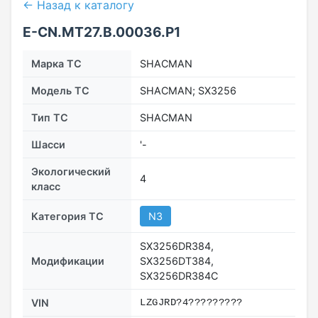
← Назад к каталогу
Е-CN.МТ27.B.00036.Р1
Марка ТС
SHACMAN
Модель ТС
SHACMAN; SX3256
Тип ТС
SHACMAN
Шасси
'-
Экологический
4
класс
Категория ТС
N3
SX3256DR384,
Модификации
SX3256DT384,
SX3256DR384C
VIN
LZGJRD?4?????????