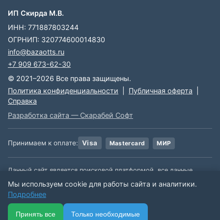
ИП Скирда М.В.
ИНН: 771887803244
ОГРНИП: 320774600014830
info@bazaotts.ru
+7 909 673-62-30
© 2021–2026 Все права защищены.
Политика конфиденциальности
|
Публичная оферта
|
Справка
Разработка сайта — Скарабей Софт
Принимаем к оплате:
Visa
Mastercard
МИР
Данный сайт является поисковой платформой, все данные,
размещенные на сайте, взяты из открытых источников. Мы не
Мы используем cookie для работы сайта и аналитики.
несем ответственности за содержимое данной информации.
Подробнее
🏠
📋
📅
🔐
⋯
Принять все
Только необходимые