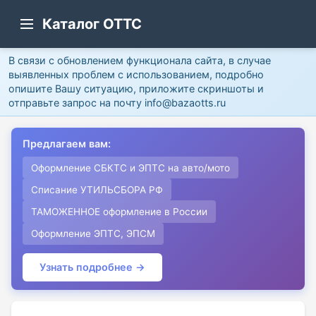
Каталог ОТТС
В связи с обновлением функционала сайта, в случае
выявленных проблем с использованием, подробно
опишите Вашу ситуацию, приложите скриншоты и
отправьте запрос на почту info@bazaotts.ru
Предлагаем вам:
Оформление СБКТС и ЭПТС на авто/мото
Списание УТИЛЬСБОРА РФ
ТАМОЖЕННОЕ оформление в России
Оформление ЭПТС, ЭПСМ
Узнать подробнее →