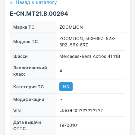
← Назад к каталогу
E-CN.MT21.B.00264
Марка ТС
ZOOMLION
ZOOMLION; 50X-6RZ, 52X-
Модель ТС
6RZ, 56X-6RZ
Шасси
Mercedes-Benz Actros 4141В
Экологический
4
класс
Категория ТС
N3
Модификации
'-
VIN
L5E3H4D4?????????
Дата выдачи
19700101
ОТТС