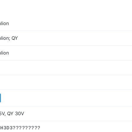
lion
lion; QY
lion
5V, QY 30V
6H3D3?????????