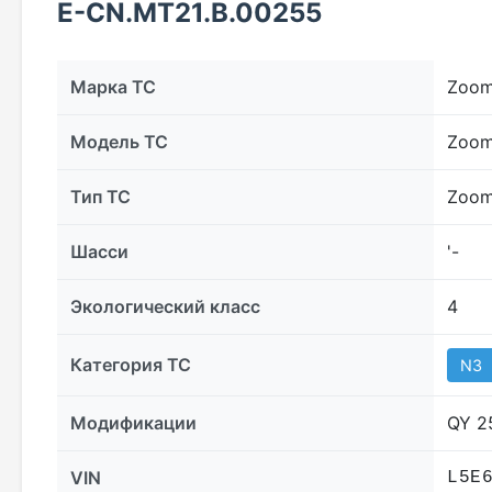
E-CN.MT21.B.00255
Марка ТС
Zoom
Модель ТС
Zoom
Тип ТС
Zoom
Шасси
'-
Экологический класс
4
Категория ТС
N3
Модификации
QY 2
VIN
L5E