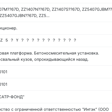
07M??67D, ZZ1407N??67D, ZZ1407S??67D, ZZ5407GJBM??
 ZZ5407GJBN??67D, ZZ5…
иционер.
 Z 5 ? Y ? ? ? ? ? ? ? ? ? ? ?
овая платформа. Бетоносмесительная установка.
свальный кузов, опрокидывающийся назад.
0101
0101
САТР-ФОНД"
ство с ограниченной ответственностью "Интэк" (ООО