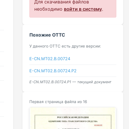
Для скачивания файлов
необходимо
войти в систему
.
Похожие ОТТС
У данного ОТТС есть другие версии:
E-CN.МТ02.B.00724
E-CN.МТ02.B.00724.Р2
E-CN.МТ02.B.00724.P1 — текущий документ
Первая страница файла из 16