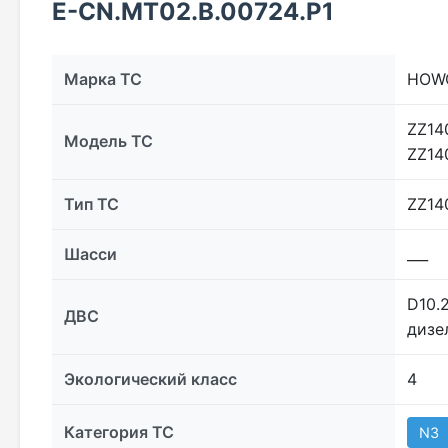
E-CN.МТ02.B.00724.P1
Марка ТС
HOW
ZZ14
Модель ТС
ZZ14
Тип ТС
ZZ14
Шасси
___
D10.
ДВС
дизе
Экологический класс
4
Категория ТС
N3