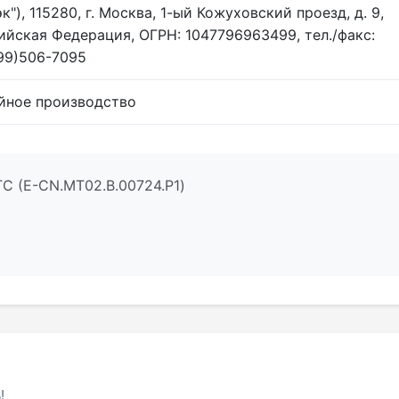
к"), 115280, г. Москва, 1-ый Кожуховский проезд, д. 9,
ийская Федерация, ОГРН: 1047796963499, тел./факс:
99)506-7095
йное производство
С (E-CN.МТ02.B.00724.P1)
!