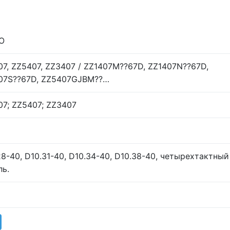
O
07, ZZ5407, ZZ3407 / ZZ1407M??67D, ZZ1407N??67D,
07S??67D, ZZ5407GJBM??…
07; ZZ5407; ZZ3407
28-40, D10.31-40, D10.34-40, D10.38-40, четырехтактный
ль.