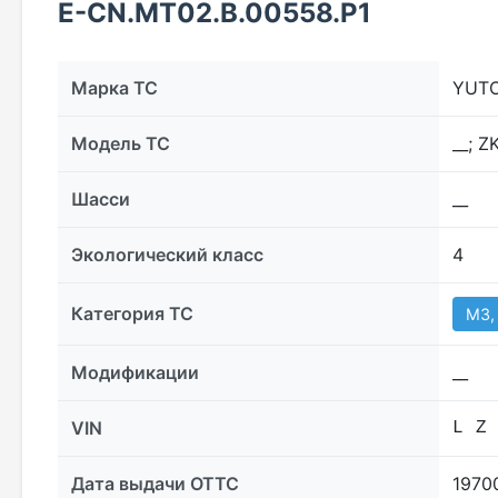
E-CN.МТ02.B.00558.Р1
Марка ТС
YUT
Модель ТС
__; 
Шасси
__
Экологический класс
4
Категория ТС
M3, 
Модификации
__
VIN
L Z
Дата выдачи ОТТС
1970