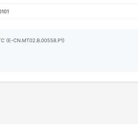
0101
С (E-CN.МТ02.B.00558.Р1)