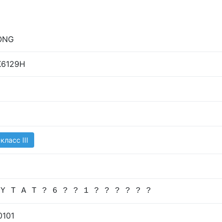
ONG
ZK6129H
класс III
 Y T A T ? 6 ? ? 1 ? ? ? ? ? ?
0101