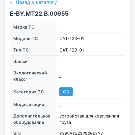
← Назад к каталогу
E-BY.МТ22.B.00655
Марка ТС
_
Модель ТС
САТ-123-01
Тип ТС
САТ-123-01
Шасси
_
Экологический
_
класс
Категория ТС
О3
Модификации
_
Дополнительное
устройства для крепленпия
оборудование
груза
VIN
Y39CАТ123?0005???