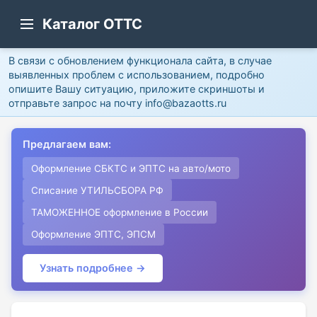
Каталог ОТТС
В связи с обновлением функционала сайта, в случае
выявленных проблем с использованием, подробно
опишите Вашу ситуацию, приложите скриншоты и
отправьте запрос на почту info@bazaotts.ru
Предлагаем вам:
Оформление СБКТС и ЭПТС на авто/мото
Списание УТИЛЬСБОРА РФ
ТАМОЖЕННОЕ оформление в России
Оформление ЭПТС, ЭПСМ
Узнать подробнее →