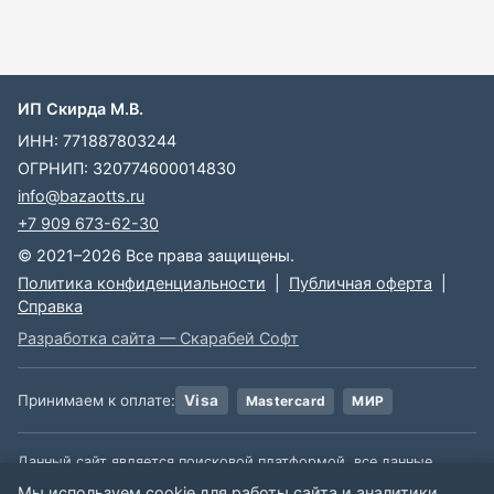
ИП Скирда М.В.
ИНН: 771887803244
ОГРНИП: 320774600014830
info@bazaotts.ru
+7 909 673-62-30
© 2021–2026 Все права защищены.
Политика конфиденциальности
|
Публичная оферта
|
Справка
Разработка сайта — Скарабей Софт
Принимаем к оплате:
Visa
Mastercard
МИР
Данный сайт является поисковой платформой, все данные,
размещенные на сайте, взяты из открытых источников. Мы не
Мы используем cookie для работы сайта и аналитики.