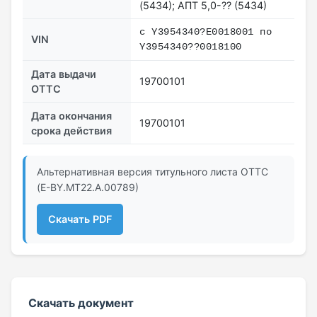
(5434); АПТ 5,0-?? (5434)
c Y3954340?Е0018001 по
VIN
Y3954340??0018100
Дата выдачи
19700101
ОТТС
Дата окончания
19700101
срока действия
Альтернативная версия титульного листа ОТТС
(E-BY.MT22.А.00789)
Скачать PDF
Скачать документ