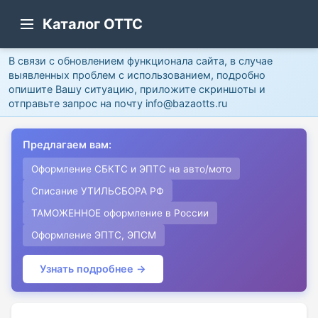
Каталог ОТТС
В связи с обновлением функционала сайта, в случае
выявленных проблем с использованием, подробно
опишите Вашу ситуацию, приложите скриншоты и
отправьте запрос на почту info@bazaotts.ru
Предлагаем вам:
Оформление СБКТС и ЭПТС на авто/мото
Списание УТИЛЬСБОРА РФ
ТАМОЖЕННОЕ оформление в России
Оформление ЭПТС, ЭПСМ
Узнать подробнее →