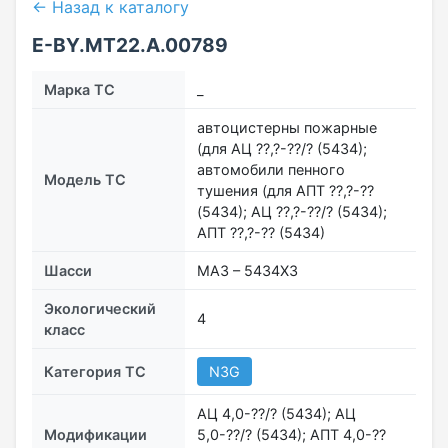
← Назад к каталогу
E-BY.MT22.А.00789
Марка ТС
_
автоцистерны пожарные
(для АЦ ??,?-??/? (5434);
автомобили пенного
Модель ТС
тушения (для АПТ ??,?-??
(5434); АЦ ??,?-??/? (5434);
АПТ ??,?-?? (5434)
Шасси
МАЗ – 5434Х3
Экологический
4
класс
Категория ТС
N3G
АЦ 4,0-??/? (5434); АЦ
Модификации
5,0-??/? (5434); АПТ 4,0-??