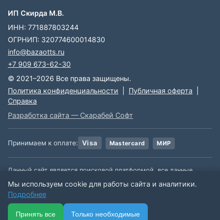
ИП Скирда М.В.
ИНН: 771887803244
ОГРНИП: 320774600014830
info@bazaotts.ru
+7 909 673-62-30
© 2021–2026 Все права защищены.
Политика конфиденциальности
|
Публичная оферта
|
Справка
Разработка сайта — Скарабей Софт
Принимаем к оплате:
Visa
Mastercard
МИР
Данный сайт является поисковой платформой, все данные,
размещенные на сайте, взяты из открытых источников. Мы не
Мы используем cookie для работы сайта и аналитики.
несем ответственности за содержимое данной информации.
Подробнее
🏠
📋
📅
🔐
⋯
Принять все
Только необходимые