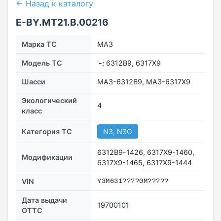
← Назад к каталогу
E-BY.MT21.B.00216
Марка ТС
МАЗ
Модель ТС
'-; 6312В9, 6317Х9
Шасси
МАЗ-6312B9, МАЗ-6317X9
Экологический
4
класс
Категория ТС
N3, N3G
6312В9-1426, 6317Х9-1460,
Модификации
6317Х9-1465, 6317Х9-1444
VIN
Y3M631????0M?????
Дата выдачи
19700101
ОТТС