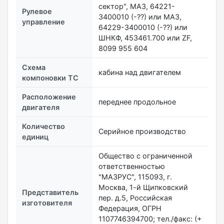
сектор", МАЗ, 64221-
Рулевое
3400010 (-??) или МАЗ,
управление
64229-3400010 (-??) или
ШНКФ, 453461.700 или ZF,
8099 955 604
Схема
кабина над двигателем
компоновки ТС
Расположение
переднее продольное
двигателя
Количество
Серийное производство
единиц
Общество с ограниченной
ответственностью
"МАЗРУС", 115093, г.
Москва, 1-й Щипковский
Представитель
пер. д.5, Российская
изготовителя
Федерация, ОГРН
1107746394700; тел./факс: (+