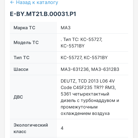
← Назад к каталогу
E-BY.MT21.B.00031.P1
Марка ТС
МАЗ
. Тип ТС: КС-55727,
Модель ТС
КС-5571BY
Тип ТС
КС-55727, КС-5571BY
Шасси
МАЗ-631236, МАЗ-6312В3
DEUTZ, ТСD 2013 L06 4V
Code C4SF235 TR?? ЯМЗ,
5361 четырехтактный
ДВС
дизель с турбонаддувом и
промежуточным
охлаждением воздуха
Экологический
4
класс