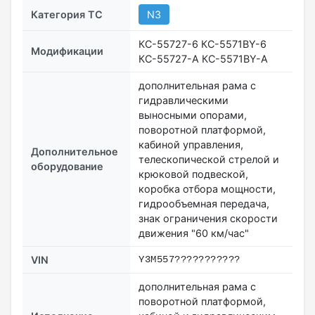
Категория ТС
N3
КС-55727-6 КС-5571BY-6
Модификации
КС-55727-А КС-5571BY-А
дополнительная рама с
гидравлическими
выносными опорами,
поворотной платформой,
кабиной управления,
Дополнительное
телескопической стрелой и
оборудование
крюковой подвеской,
коробка отбора мощности,
гидрообъемная передача,
знак ограничения скорости
движения "60 км/час"
VIN
Y3M557???????????
дополнительная рама с
поворотной платформой,