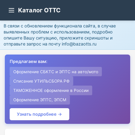
Каталог ОТТС
В связи с обновлением функционала сайта, в случае
выявленных проблем с использованием, подробно
опишите Вашу ситуацию, приложите скриншоты и
отправьте запрос на почту info@bazaotts.ru
Предлагаем вам:
Оформление СБКТС и ЭПТС на авто/мото
Списание УТИЛЬСБОРА РФ
ТАМОЖЕННОЕ оформление в России
Оформление ЭПТС, ЭПСМ
Узнать подробнее →