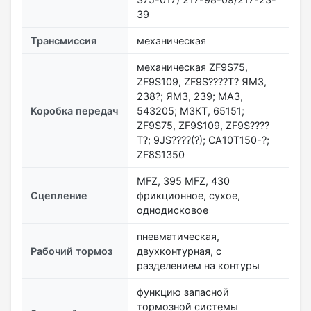
39
Трансмиссия
механическая
механическая ZF9S75,
ZF9S109, ZF9S????Т? ЯМЗ,
238?; ЯМЗ, 239; МАЗ,
Коробка передач
543205; МЗКТ, 65151;
ZF9S75, ZF9S109, ZF9S????
Т?; 9JS????(?); CA10T150-?;
ZF8S1350
MFZ, 395 MFZ, 430
Сцепление
фрикционное, сухое,
однодисковое
пневматическая,
Рабочий тормоз
двухконтурная, с
разделением на контуры
функцию запасной
тормозной системы