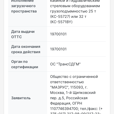
Исполнение
кабиной и гидравлическим
загрузочного
стреловым оборудованием
пространства
грузоподъемностью 25 т
(КС-55727) или 32 т
(КС-5571BY)
Дата выдачи
19700101
ОТТС
Дата окончания
19700101
срока действия
Орган по
ОС "ТрансСДГМ"
сертификации
Общество с ограниченной
ответственностью
"МАЗРУС", 115093, г.
Москва, 1-й Щипковский
Заявитель
пер. д.5, Российская
Федерация, ОГРН
1107746394700; тел./факс: (+
375-017) 217-98-09/217-23-