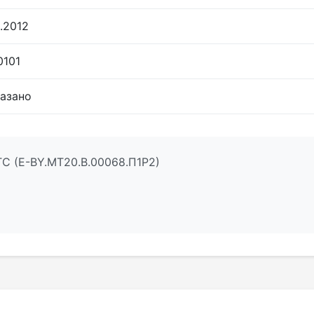
.2012
0101
казано
ТС (Е-BY.MT20.B.00068.П1Р2)