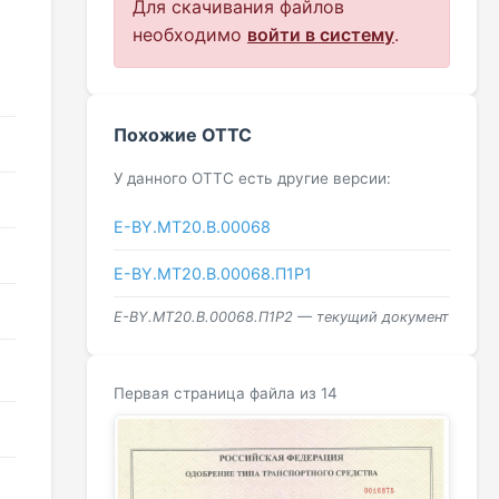
Для скачивания файлов
необходимо
войти в систему
.
Похожие ОТТС
У данного ОТТС есть другие версии:
Е-BY.MT20.B.00068
Е-BY.MT20.B.00068.П1Р1
Е-BY.MT20.B.00068.П1Р2 — текущий документ
Первая страница файла из 14