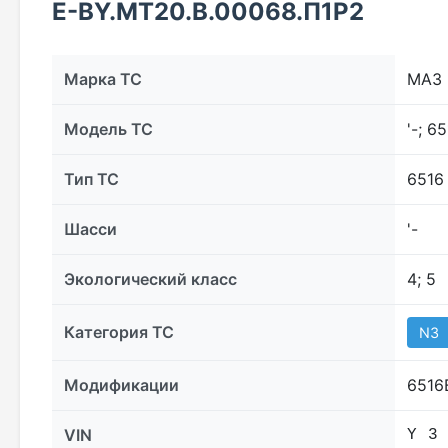
Е-BY.MT20.B.00068.П1Р2
Марка ТС
МАЗ
Модель ТС
'-; 6
Тип ТС
6516
Шасси
'-
Экологический класс
4; 5
Категория ТС
N3
Модификации
6516
VIN
Y 3