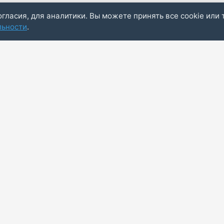
огласия, для аналитики. Вы можете принять все cookie или 
льности
.
Пол
ые, размещенные на сайте, взяты из открытых источников. Мы не не