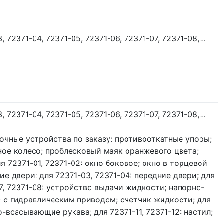
3, 72371-04, 72371-05, 72371-06, 72371-07, 72371-08,…
3, 72371-04, 72371-05, 72371-06, 72371-07, 72371-08,…
язочные устройства по заказу: противооткатные упоры;
ное колесо; проблесковый маяк оранжевого цвета;
 72371-01, 72371-02: окно боковое; окно в торцевой
ие двери; для 72371-03, 72371-04: передние двери; для
07, 72371-08: устройство выдачи жидкости; напорно-
 с гидравлическим приводом; счетчик жидкости; для
о-всасывающие рукава; для 72371-11, 72371-12: настил;