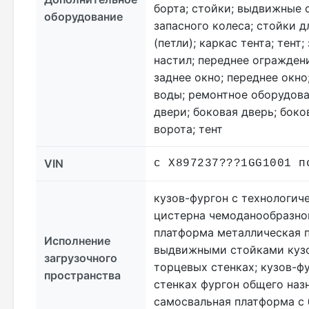
борта; стойки; выдвижные 
оборудование
запасного колеса; стойки д
(петли); каркас тента; тент
настил; переднее ограждени
заднее окно; переднее окно;
воды; ремонтное оборудовани
двери; боковая дверь; боко
ворота; тент
VIN
с X897237???1GG1001 п
кузов-фургон с технологич
цистерна чемоданообразног
платформа металлическая п
Исполнение
выдвижными стойками кузо
загрузочного
торцевых стенках; кузов-ф
пространства
стенках фургон общего наз
самосвальная платформа с 