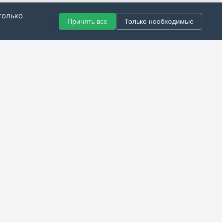
только
Принять все
Только необходимые
© 2021–2026 Все права защищены.
итика конфиденциальности
|
Публичная оферта
|
Справка
Разработка сайта — Скарабей Софт
сем ответственности за содержимое данной информации.