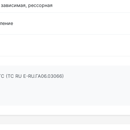
 зависимая, рессорная
ление
ТС (ТС RU Е-RU.ГА06.03066)