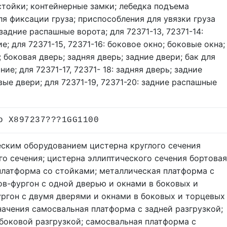
стойки; контейнерные замки; лебедка подъема
ля фиксации груза; приспособления для увязки груза
; задние распашные ворота; для 72371-13, 72371-14:
е; для 72371-15, 72371-16: боковое окно; боковые окна;
 боковая дверь; задняя дверь; задние двери; бак для
е; для 72371-17, 72371- 18: задняя дверь; задние
вые двери; для 72371-19, 72371-20: задние распашные
о X897237???1GG1100
еским оборудованием цистерна круглого сечения
о сечения; цистерна эллиптического сечения бортовая
латформа со стойками; металлическая платформа с
в-фургон с одной дверью и окнами в боковых и
ургон с двумя дверями и окнами в боковых и торцевых
начения самосвальная платформа с задней разгрузкой;
боковой разгрузкой; самосвальная платформа с