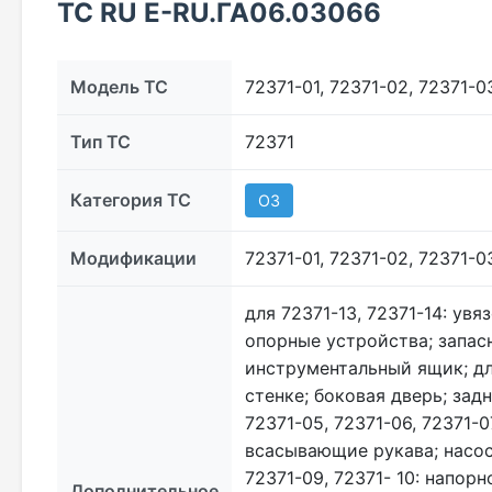
ТС RU Е-RU.ГА06.03066
Модель ТС
72371-01, 72371-02, 72371-0
Тип ТС
72371
Категория ТС
O3
Модификации
72371-01, 72371-02, 72371-0
для 72371-13, 72371-14: ув
опорные устройства; запас
инструментальный ящик; для
стенке; боковая дверь; задн
72371-05, 72371-06, 72371-
всасывающие рукава; насос
72371-09, 72371- 10: напорн
Дополнительное