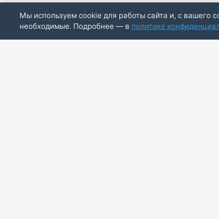
Мы используем cookie для работы сайта и, с вашего с
необходимые. Подробнее — в
политике конфиденциа
ИП Скирда М.В.
ИНН: 771887803244
ОГРНИП: 320774600014830
info@bazaotts.ru
+7 909 673-62-30
Принимаем к оплате:
Visa
Mastercard
МИР
Данный сайт является поисковой платформой, все данн