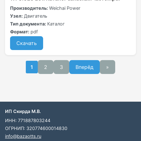
Производитель:
Weichai Power
Узел:
Двигатель
Тип документа:
Каталог
Формат:
pdf
Скачать
2
3
Вперёд
»
1
ИП Скирда М.В.
ИНН: 771887803244
ОГРНИП: 320774600014830
info@bazaotts.ru