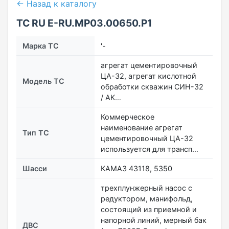
← Назад к каталогу
ТС RU Е-RU.МР03.00650.Р1
Марка ТС
'-
агрегат цементировочный
ЦА-32, агрегат кислотной
Модель ТС
обработки скважин СИН-32
/ АК…
Коммерческое
наименование агрегат
Тип ТС
цементировочный ЦА-32
используется для трансп…
Шасси
КАМАЗ 43118, 5350
трехплунжерный насос с
редуктором, манифольд,
состоящий из приемной и
напорной линий, мерный бак
ДВС