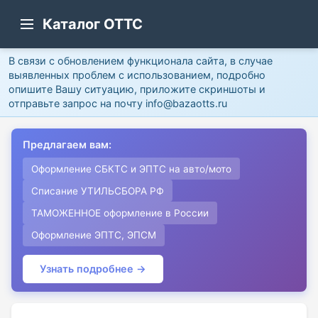
Каталог ОТТС
В связи с обновлением функционала сайта, в случае
выявленных проблем с использованием, подробно
опишите Вашу ситуацию, приложите скриншоты и
отправьте запрос на почту info@bazaotts.ru
Предлагаем вам:
Оформление СБКТС и ЭПТС на авто/мото
Списание УТИЛЬСБОРА РФ
ТАМОЖЕННОЕ оформление в России
Оформление ЭПТС, ЭПСМ
Узнать подробнее →