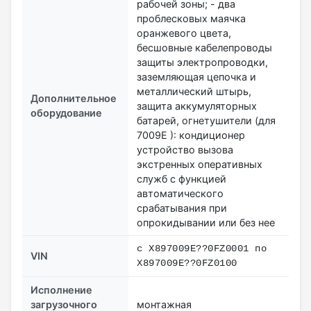
рабочей зоны; - два
проблесковых маячка
оранжевого цвета,
бесшовные кабелепроводы
защиты электропроводки,
заземляющая цепочка и
металлический штырь,
Дополнительное
защита аккумуляторных
оборудование
батарей, огнетушители (для
7009Е ): кондиционер
устройство вызова
экстренных оперативных
служб с функцией
автоматического
срабатывания при
опрокидывании или без нее
c X897009E??0FZ0001 по
VIN
X897009E??0FZ0100
Исполнение
загрузочного
монтажная