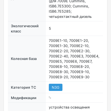
(для 7009Е Cummins,
ISB6.7E5300; Cummins,
ISB6.7E5285;
четырехтактный дизель
Экологический
5
класс
7009Е1-10, 7009Е1-20,
7009Е1-30, 7009Е2-10,
7009Е2-20, 7009Е2-30,
7009Е2-40, 7009Е3, 7009Е4,
Колесная база
7009Е5, 7009Е6, 7009Е7,
7009Е8-10, 7009Е8-20,
7009Е8-30, 7009Е9-10,
7009Е9-20, 7009Е9-30
Категория ТС
N3G
Модификации
'-
устройства освещения