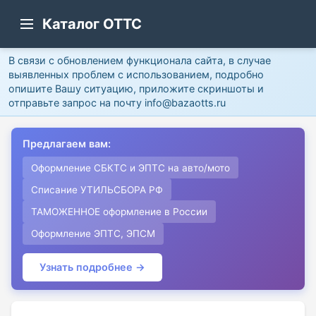
Каталог ОТТС
В связи с обновлением функционала сайта, в случае
выявленных проблем с использованием, подробно
опишите Вашу ситуацию, приложите скриншоты и
отправьте запрос на почту info@bazaotts.ru
Предлагаем вам:
Оформление СБКТС и ЭПТС на авто/мото
Списание УТИЛЬСБОРА РФ
ТАМОЖЕННОЕ оформление в России
Оформление ЭПТС, ЭПСМ
Узнать подробнее →