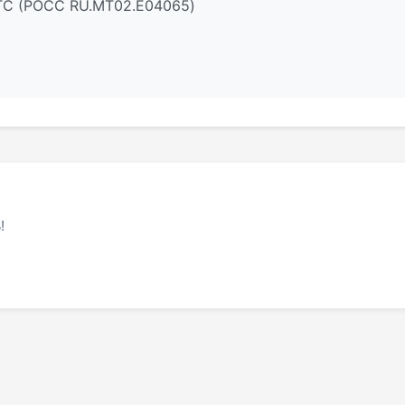
ТТС (РОСС RU.МТ02.E04065)
!