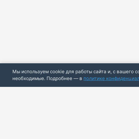
Мы используем cookie для работы сайта и, с вашего с
необходимые. Подробнее — в
политике конфиденциа
ИП Скирда М.В.
ИНН: 771887803244
ОГРНИП: 320774600014830