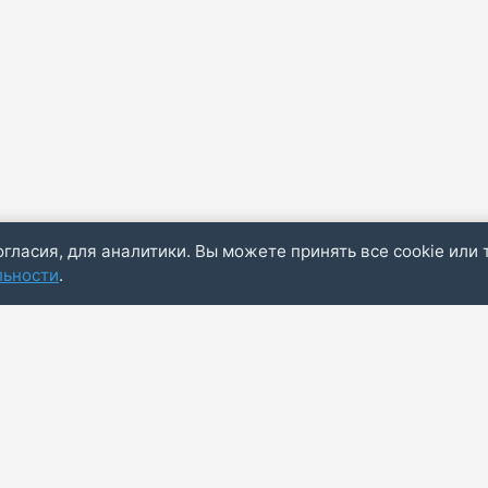
огласия, для аналитики. Вы можете принять все cookie или 
льности
.
Пол