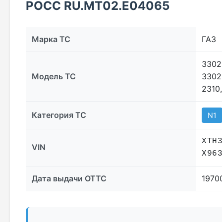
РОСС RU.МТ02.E04065
Марка ТС
ГАЗ
3302
Модель ТС
3302
2310,
Категория ТС
N1
XTH
VIN
X96
Дата выдачи ОТТС
1970