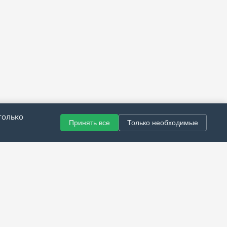
только
Принять все
Только необходимые
© 2021–2026 Все права защищены.
итика конфиденциальности
|
Публичная оферта
|
Справка
Разработка сайта — Скарабей Софт