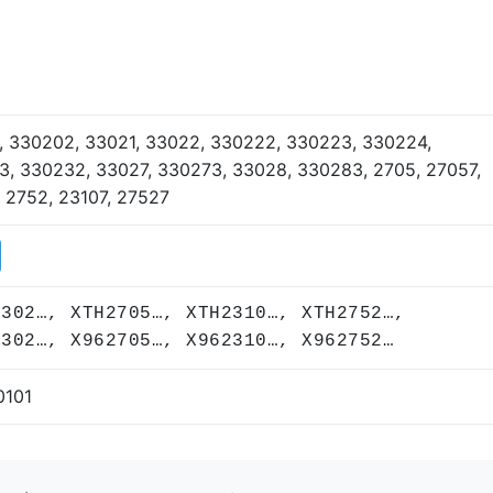
, 330202, 33021, 33022, 330222, 330223, 330224,
3, 330232, 33027, 330273, 33028, 330283, 2705, 27057,
 2752, 23107, 27527
3302…, XTH2705…, XTH2310…, XTH2752…,
3302…, X962705…, X962310…, X962752…
0101